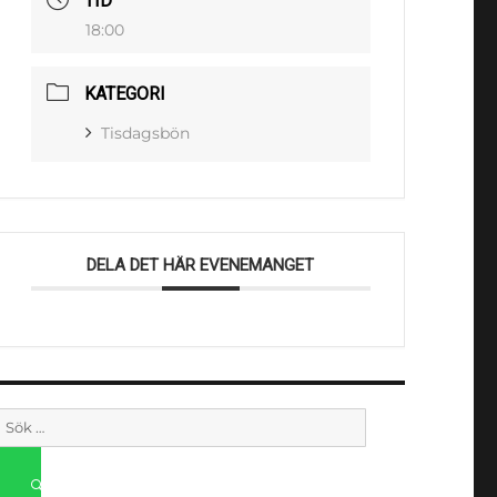
TID
18:00
KATEGORI
Tisdagsbön
DELA DET HÄR EVENEMANGET
Sök
efter: