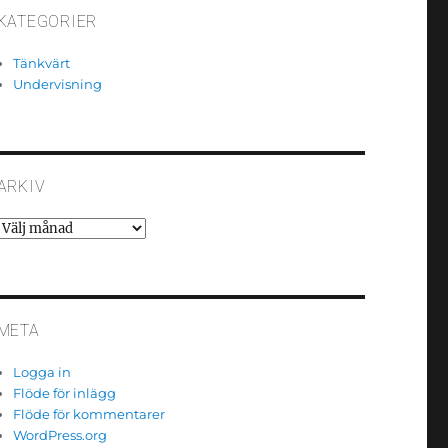
KATEGORIER
Tänkvärt
Undervisning
ARKIV
Arkiv
META
Logga in
Flöde för inlägg
Flöde för kommentarer
WordPress.org