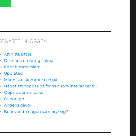
SÖK
SENASTE INLÄGGEN
Att hitta sitt ja
De irrade omkring i öknar
Kristi himmelsfärd
Upprätad
Människor kommer och går
Något att hoppas på för den som inte räcker till
Öppna dammluckor
Ökenregn
Andens gåvor
Behöver du någon som bryr sig?