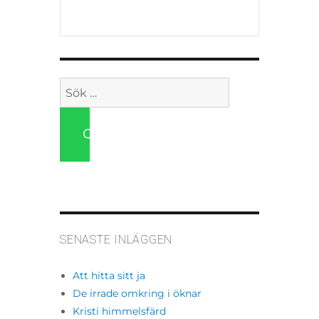
Sök
efter:
SÖK
SENASTE INLÄGGEN
Att hitta sitt ja
De irrade omkring i öknar
Kristi himmelsfärd