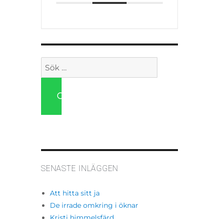
Sök
efter:
SÖK
SENASTE INLÄGGEN
Att hitta sitt ja
De irrade omkring i öknar
Kristi himmelsfärd