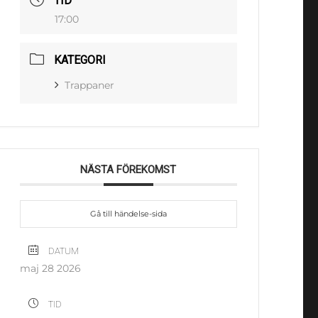
TID
17:00
KATEGORI
Trappaner
NÄSTA FÖREKOMST
Gå till händelse-sida
DATUM
maj 28 2026
TID