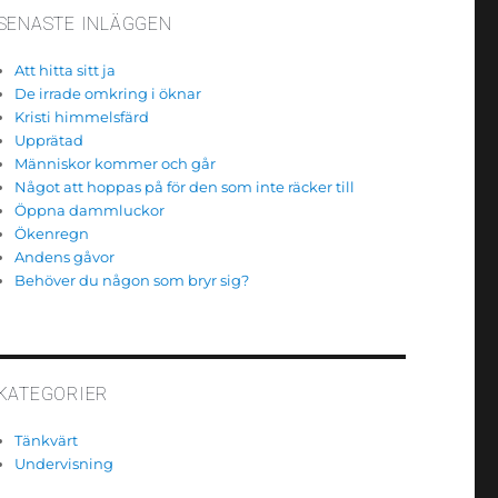
SENASTE INLÄGGEN
Att hitta sitt ja
De irrade omkring i öknar
Kristi himmelsfärd
Upprätad
Människor kommer och går
Något att hoppas på för den som inte räcker till
Öppna dammluckor
Ökenregn
Andens gåvor
Behöver du någon som bryr sig?
KATEGORIER
Tänkvärt
Undervisning