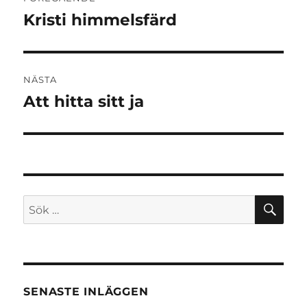
Kristi himmelsfärd
Föregående
inlägg:
NÄSTA
Att hitta sitt ja
Nästa
inlägg:
SÖ
Sök
efter:
SENASTE INLÄGGEN