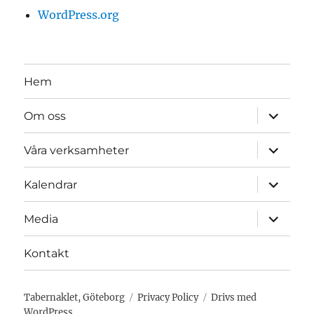
WordPress.org
Hem
expande
Om oss
underme
expande
Våra verksamheter
underme
expande
Kalendrar
underme
expande
Media
underme
Kontakt
Tabernaklet, Göteborg
Privacy Policy
Drivs med
WordPress