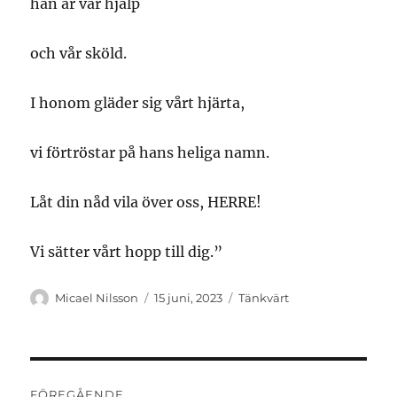
han är vår hjälp
och vår sköld.
I honom gläder sig vårt hjärta,
vi förtröstar på hans heliga namn.
Låt din nåd vila över oss, HERRE!
Vi sätter vårt hopp till dig.”
Författare
Publicerat
Kategorier
Micael Nilsson
15 juni, 2023
Tänkvärt
den
Inläggsnavigering
FÖREGÅENDE