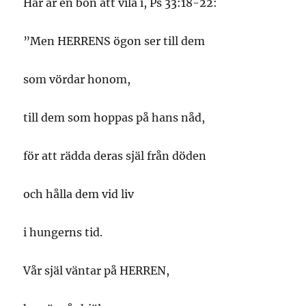
Här är en bön att vila i, Ps 33:18-22:
”Men HERRENS ögon ser till dem
som vördar honom,
till dem som hoppas på hans nåd,
för att rädda deras själ från döden
och hålla dem vid liv
i hungerns tid.
Vår själ väntar på HERREN,