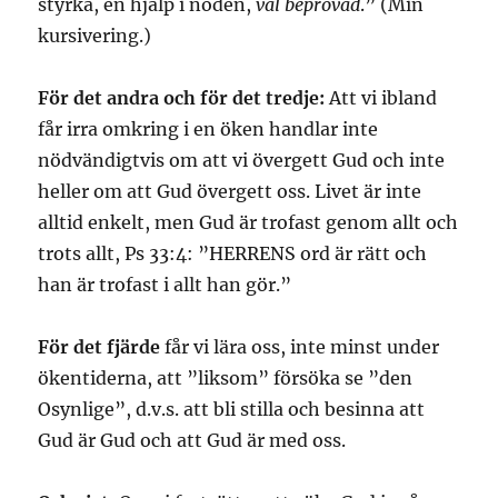
styrka, en hjälp i nöden,
väl beprövad
.” (Min
kursivering.)
För det andra och för det tredje:
Att vi ibland
får irra omkring i en öken handlar inte
nödvändigtvis om att vi övergett Gud och inte
heller om att Gud övergett oss. Livet är inte
alltid enkelt, men Gud är trofast genom allt och
trots allt, Ps 33:4: ”HERRENS ord är rätt och
han är trofast i allt han gör.”
För det fjärde
får vi lära oss, inte minst under
ökentiderna, att ”liksom” försöka se ”den
Osynlige”, d.v.s. att bli stilla och besinna att
Gud är Gud och att Gud är med oss.