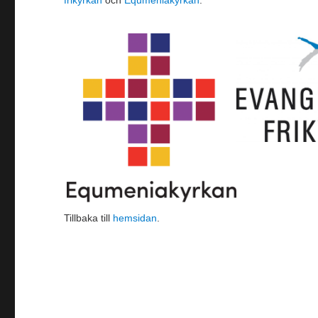
frikyrkan
och
Equmeniakyrkan
.
Tillbaka till
hemsidan
.