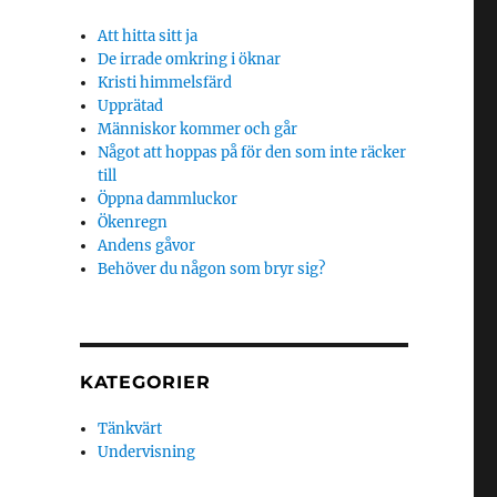
Att hitta sitt ja
De irrade omkring i öknar
Kristi himmelsfärd
Upprätad
Människor kommer och går
Något att hoppas på för den som inte räcker
till
Öppna dammluckor
Ökenregn
Andens gåvor
Behöver du någon som bryr sig?
KATEGORIER
Tänkvärt
Undervisning