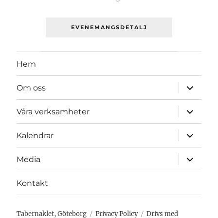
EVENEMANGSDETALJ
Hem
expande
Om oss
underme
expande
Våra verksamheter
underme
expande
Kalendrar
underme
expande
Media
underme
Kontakt
Tabernaklet, Göteborg
Privacy Policy
Drivs med